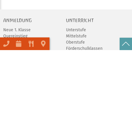
ANMELDUNG
UNTERRICHT
Neue 1. Klasse
Unterstufe
Quereinstieg
Mittelstufe
Schulgeld
Oberstufe
Förderschulklassen
Abschlüsse
Praktika
Schulfeier
Tierprojekt
AGs
UNSERE SCHULE
ORGANISATION
Porträt
Schulverein
Inklusion
Elternrat
Umweltschule
Förderverein
Schule ohne Rassismus
Spenden
Beratungsangebote
Mensa