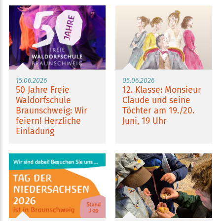
15.06.2026
05.06.2026
50 Jahre Freie
12. Klasse: Monsieur
Waldorfschule
Claude und seine
Braunschweig: Wir
Töchter am 19./20.
feiern! Herzliche
Juni, 19 Uhr
Einladung