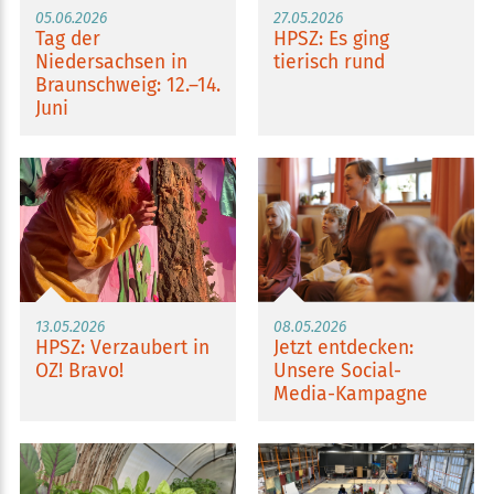
05.06.2026
27.05.2026
Tag der
HPSZ: Es ging
Niedersachsen in
tierisch rund
Braunschweig: 12.–14.
Juni
13.05.2026
08.05.2026
HPSZ: Verzaubert in
Jetzt entdecken:
OZ! Bravo!
Unsere Social-
Media-Kampagne