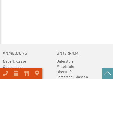
ANMELDUNG
UNTERRICHT
Neue 1. Klasse
Unterstufe
Quereinstieg
Mittelstufe
Schulgeld
Oberstufe
Förderschulklassen
Abschlüsse
Praktika
Schulfeier
Tierprojekt
AGs
UNSERE SCHULE
ORGANISATION