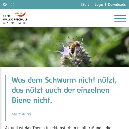
Navigation
IServ
Login
Downloads
überspringen
Was dem Schwarm nicht nützt,
das nützt auch der einzelnen
Biene nicht.
Marc Aurel
Aktuell ist das Thema Insektensterben in aller Munde, die