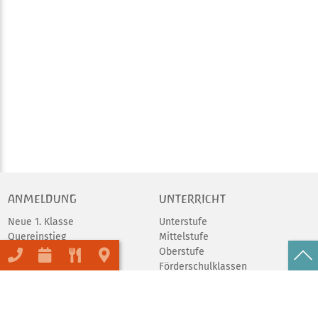
ANMELDUNG
UNTERRICHT
Neue 1. Klasse
Unterstufe
Quereinstieg
Mittelstufe
Schulgeld
Oberstufe
Förderschulklassen
Abschlüsse
Praktika
Schulfeier